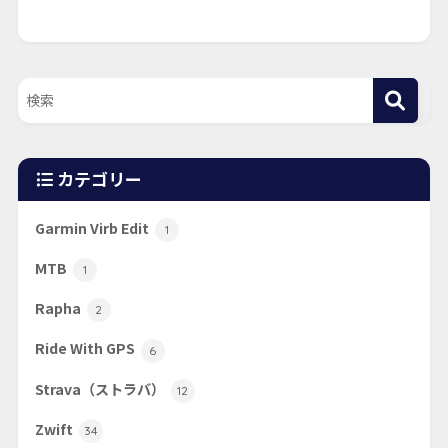
カテゴリー
Garmin Virb Edit
1
MTB
1
Rapha
2
Ride With GPS
6
Strava（ストラバ）
12
Zwift
34