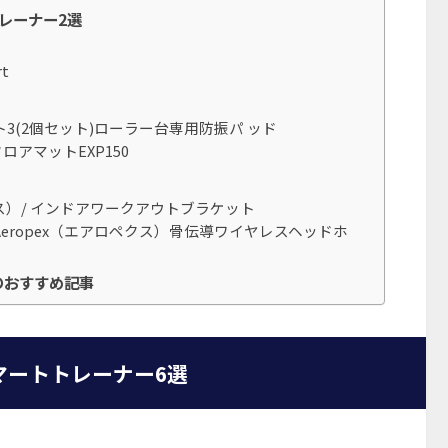
レーナー2選
t
カット3(2個セット)ローラー台専用防振パ ッド
フロアマットEXP150
ス）/ インドアワークアウトブラケット
）Aeropex（エアロペクス）骨伝導ワイヤレスヘッドホ
のおすすめ記事
スマートトレーナー6選