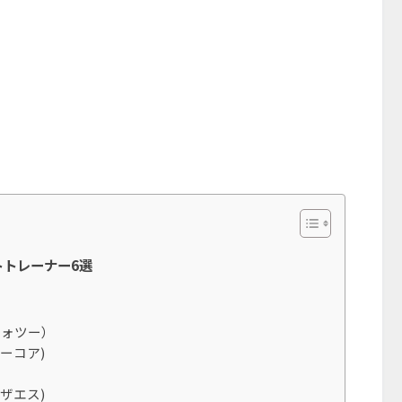
ートトレーナー6選
ライヴォツー）
ッカーコア)
ノザエス)