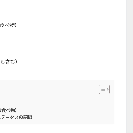
食べ物）
xも含む）
む食べ物）
ステータスの記録