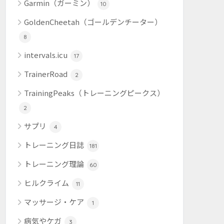
Garmin（ガーミン）
10
GoldenCheetah（ゴールデンチーター）
8
intervals.icu
17
TrainerRoad
2
TrainingPeaks（トレーニングピークス）
2
サプリ
4
トレーニング日誌
181
トレーニング理論
60
ヒルクライム
11
マッサージ・ケア
1
病気やケガ
3