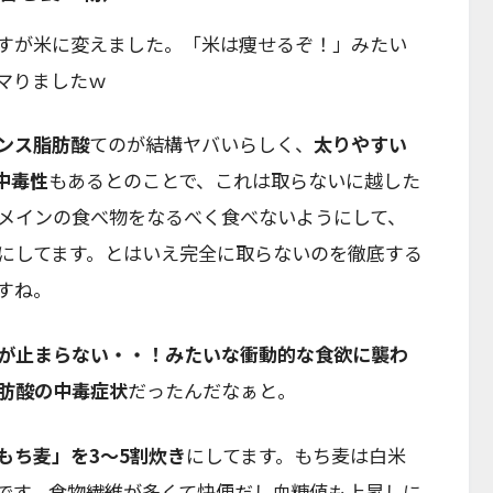
すが米に変えました。「米は痩せるぞ！」みたい
マりましたｗ
ンス脂肪酸
てのが結構ヤバいらしく、
太りやすい
中毒性
もあるとのことで、これは取らないに越した
メインの食べ物をなるべく食べないようにして、
にしてます。とはいえ完全に取らないのを徹底する
すね。
が止まらない・・！みたいな衝動的な食欲に襲わ
肪酸の中毒症状
だったんだなぁと。
もち麦」を3〜5割炊き
にしてます。もち麦は白米
です。食物繊維が多くて快便だし血糖値も上昇しに