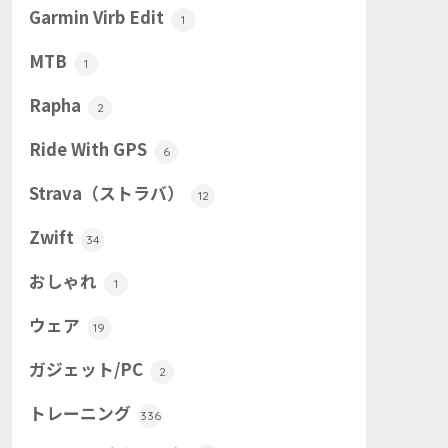
Garmin Virb Edit
1
MTB
1
Rapha
2
Ride With GPS
6
Strava（ストラバ）
12
Zwift
34
おしゃれ
1
ウェア
19
ガジェット/PC
2
トレーニング
336