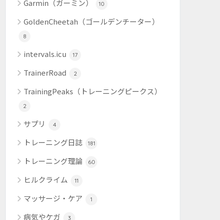
Garmin（ガーミン）
10
GoldenCheetah（ゴールデンチーター）
8
intervals.icu
17
TrainerRoad
2
TrainingPeaks（トレーニングピークス）
2
サプリ
4
トレーニング日誌
181
トレーニング理論
60
ヒルクライム
11
マッサージ・ケア
1
病気やケガ
3