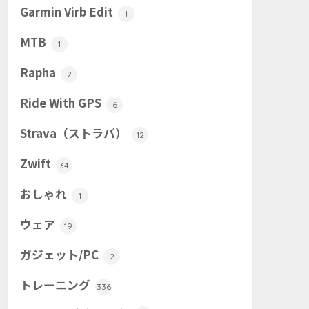
Garmin Virb Edit
1
MTB
1
Rapha
2
Ride With GPS
6
Strava（ストラバ）
12
Zwift
34
おしゃれ
1
ウェア
19
ガジェット/PC
2
トレーニング
336