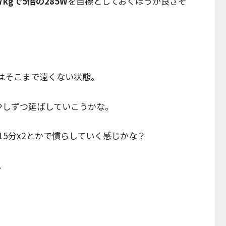
7kgで5倍の285W
を目標としておくほうが良さそ
Wにはそこまで遠くない状態。
を少しずつ延ばしていこうかな。
ら15分x2とかで慣らしていく感じかな？
。