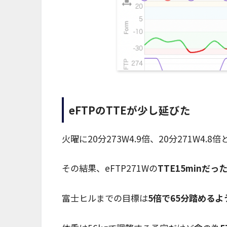
eFTPのTTEが少し延びた
火曜に20分273W4.9倍、20分271W4.
その結果、eFTP271Wの
TTE15minだった
富士ヒルまでの目標は
5倍で65分踏めるよ