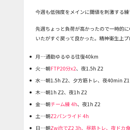
今週も低強度をメインに閾値を刺激する練
先週ちょっと負荷が高かったので一時的にG
いたがすぐ戻って良かった。精神衛生上プ
月…通勤ゆるゆる往復40km
火…朝
FTP20分x2
、夜1.5h Z2
水…朝1.5h Z2、夕方筋トレ、夜40min Z1
木…朝1h Z2、夜1h Z2
金…朝
チーム練 4h
、夜1h Z2
土…朝
Z2パンライド 4h
日…朝
ZwiftでZ2 3h、昼筋トレ、夜ドカ