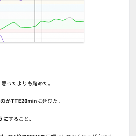
8倍と思ったよりも踏めた。
のがTTE20min
に延びた。
うに
すること。