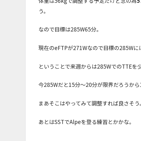
体重は56kgで調整する予定だけど念の為
5
う。
なので目標は285W65分。
現在のeFTPが271Wなので目標の285
ということで来週からは285WでのTTE
今285Wだと15分〜20分が限界だろうか
まあそこはやってみて調整すれば良さそう
あとはSSTでAlpeを登る練習とかかな。