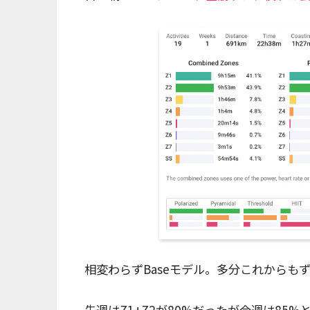
相変わらずBaseモデル。多分これからも
先週はZ1+Z2が80%だったが今週は85