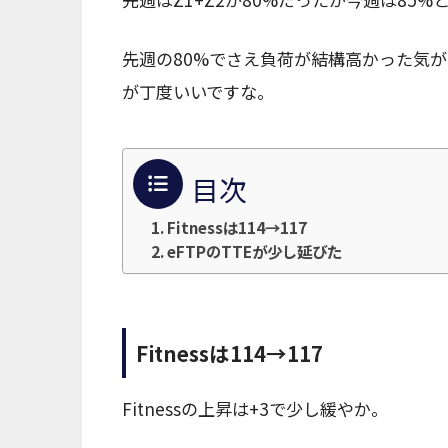
先週の80%でさえ負荷が結構高かった気がす
が丁度いいですな。
目次
Fitnessは114→117
eFTPのTTEが少し延びた
Fitnessは114→117
Fitnessの上昇は+3で少し緩やか。