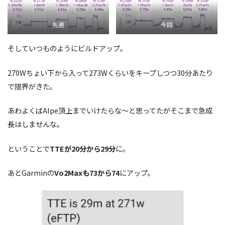
先週
今回
そしていつものようにビルドアップ。
270Wちょい下から入って273Wくらいをキープしつつ30分あたり
で限界がきた。
あわよくばAlpe頂上までいけたらな〜と思ってたがそこまで急成
長はしませんな。
ということで
TTEが20分から29分
に。
あとGarminの
Vo2Maxも73から74
にアップ。