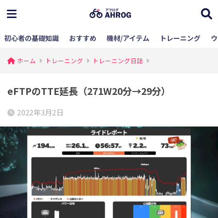
初心者の基礎知識
おすすめ
機材/アイテム
トレーニング
ウ
ホーム
トレーニング
トレーニング日誌
eFTPのTTE延長（271W20分→29分）
2022年3月2日