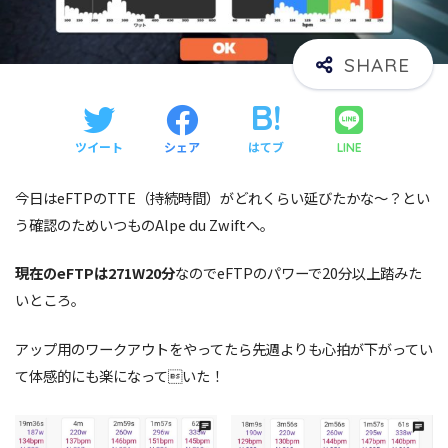
ツイート
シェア
はてブ
LINE
今日はeFTPのTTE（持続時間）がどれくらい延びたかな〜？とい
う確認のためいつものAlpe du Zwiftへ。
現在のeFTPは271W20分
なのでeFTPのパワーで20分以上踏みた
いところ。
アップ用のワークアウトをやってたら先週よりも心拍が下がってい
て体感的にも楽になっていた！