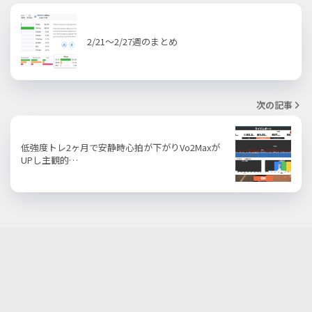
2/21〜2/27週のまとめ
次の記事
低強度トレ2ヶ月で安静時心拍が下がりVo2Maxが
UPし主観的…