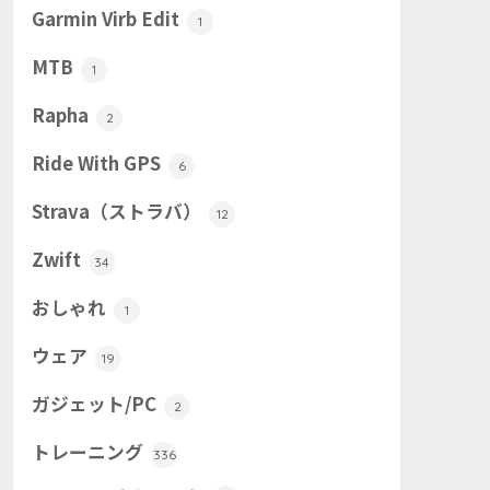
Garmin Virb Edit
1
MTB
1
Rapha
2
Ride With GPS
6
Strava（ストラバ）
12
Zwift
34
おしゃれ
1
ウェア
19
ガジェット/PC
2
トレーニング
336