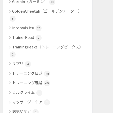
Garmin（ガーミン）
10
GoldenCheetah（ゴールデンチーター）
8
intervals.icu
17
TrainerRoad
2
TrainingPeaks（トレーニングピークス）
2
サプリ
4
トレーニング日誌
181
トレーニング理論
60
ヒルクライム
11
マッサージ・ケア
1
病気やケガ
3