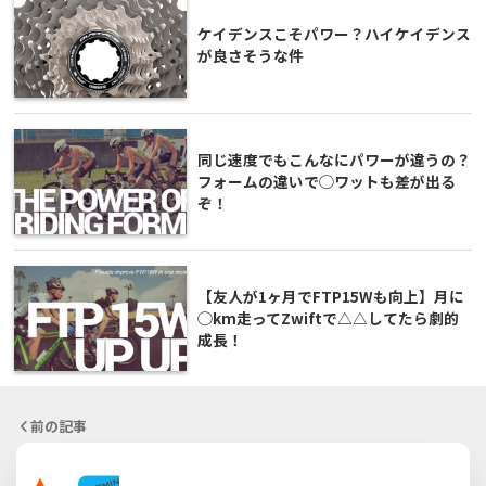
ケイデンスこそパワー？ハイケイデンス
が良さそうな件
同じ速度でもこんなにパワーが違うの？
フォームの違いで◯ワットも差が出る
ぞ！
【友人が1ヶ月でFTP15Wも向上】月に
◯km走ってZwiftで△△してたら劇的
成長！
前の記事