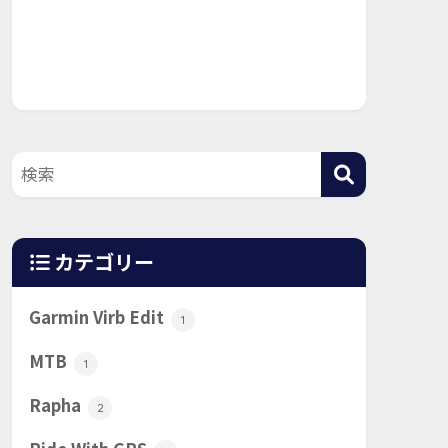
カテゴリー
Garmin Virb Edit
1
MTB
1
Rapha
2