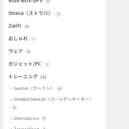
Ride With GPS
6
Strava（ストラバ）
12
Zwift
34
おしゃれ
1
ウェア
19
ガジェット/PC
2
トレーニング
336
Garmin（ガーミン）
10
GoldenCheetah（ゴールデンチーター）
8
intervals.icu
17
TrainerRoad