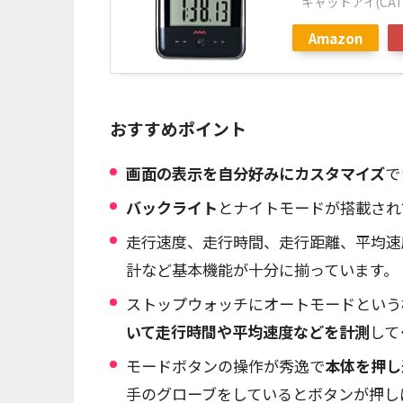
キャットアイ(CAT 
Amazon
おすすめポイント
画面の表示を自分好みにカスタマイズ
で
バックライト
とナイトモードが搭載され
走行速度、走行時間、走行距離、平均速
計など基本機能が十分に揃っています。
ストップウォッチにオートモードという
いて走行時間や平均速度などを計測
して
モードボタンの操作が秀逸で
本体を押し
手のグローブをしているとボタンが押し