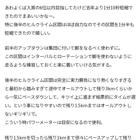
あわよくば入賞の6位以内目指してたけど去年より1分10秒短縮で
きたのでまあいいかなー。
特に後半のヒルクライム区間はほぼ自力なのでその区間を1分半も
短縮できたので嬉しい。
前半のアップダウンは集団に付いて脚をなるべく使わずに。
この区間はインターバルとローテーションで脚を使わないように
走るような練習しておくと楽に着いていける気がする。
後半のヒルクライム区間は完全に実力勝負になり熱くなりすぎる
と最初から踏みすぎて途中でオールアウトして残り3kmくらいか
ら一気にペースダウンして、キツイ上に進まず結果的にタイムが遅
い。という事になりやすいので残り1.5kmまではオールアウトし
ないギリギリで。
こういう時パワーメーターは目安になるので便利。
残り1.5kmを切ったら残り1kmまで徐々にペースアップして残り