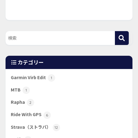
カテゴリー
Garmin Virb Edit
1
MTB
1
Rapha
2
Ride With GPS
6
Strava（ストラバ）
12