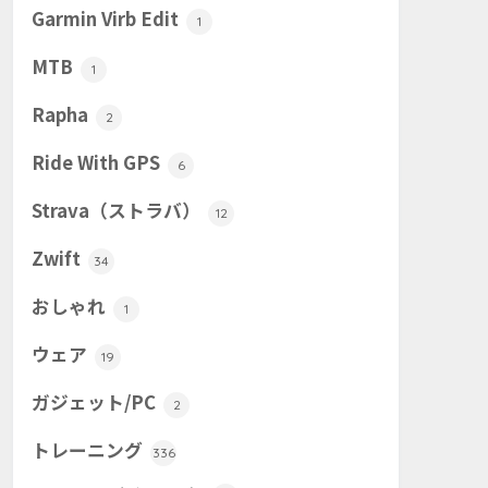
Garmin Virb Edit
1
MTB
1
Rapha
2
Ride With GPS
6
Strava（ストラバ）
12
Zwift
34
おしゃれ
1
ウェア
19
ガジェット/PC
2
トレーニング
336