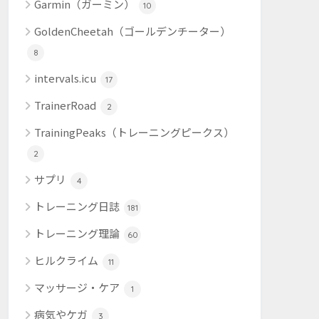
Garmin（ガーミン）
10
GoldenCheetah（ゴールデンチーター）
8
intervals.icu
17
TrainerRoad
2
TrainingPeaks（トレーニングピークス）
2
サプリ
4
トレーニング日誌
181
トレーニング理論
60
ヒルクライム
11
マッサージ・ケア
1
病気やケガ
3