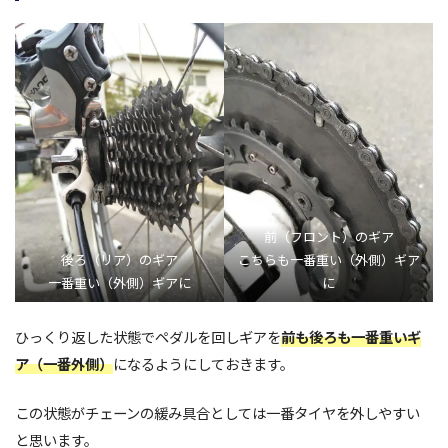
前（フロント）のギア
後ろ（リア）のギア
こちらも一番重い（外側）ギア
一番重い（外側）ギアに
に
ひっくり返した状態でペダルを回しギアを
前も後ろも一番重いギ
ア（一番外側）
になるようにしておきます。
この状態がチェーンの緩み具合としては一番タイヤを外しやすい
と思います。