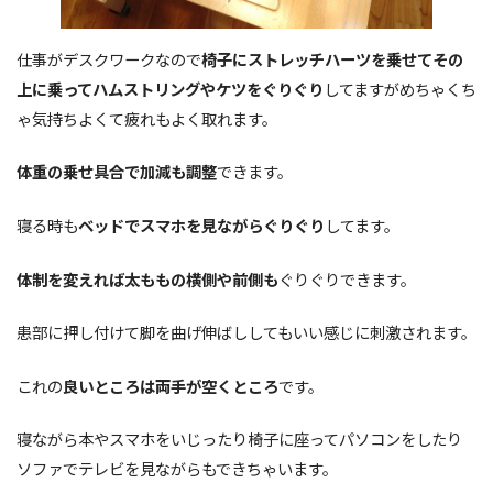
仕事がデスクワークなので
椅子にストレッチハーツを乗せてその
上に乗ってハムストリングやケツをぐりぐり
してますがめちゃくち
ゃ気持ちよくて疲れもよく取れます。
体重の乗せ具合で加減も調整
できます。
寝る時も
ベッドでスマホを見ながらぐりぐり
してます。
体制を変えれば太ももの横側や前側も
ぐりぐりできます。
患部に押し付けて脚を曲げ伸ばししてもいい感じに刺激されます。
これの
良いところは両手が空くところ
です。
寝ながら本やスマホをいじったり椅子に座ってパソコンをしたり
ソファでテレビを見ながらもできちゃいます。